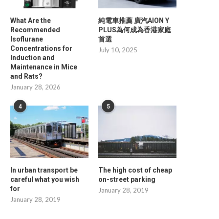
What Are the
純電車推薦 廣汽AION Y
Recommended
PLUS為何成為香港家庭
Isoflurane
首選
Concentrations for
July 10, 2025
Induction and
Maintenance in Mice
and Rats?
January 28, 2026
4
5
In urban transport be
The high cost of cheap
careful what you wish
on-street parking
for
January 28, 2019
Minimizing Daily Operational Waste
Professional Insights i
January 28, 2019
with Advanced Digital Price...
Overmolding Services for 
and...
May 8, 2026