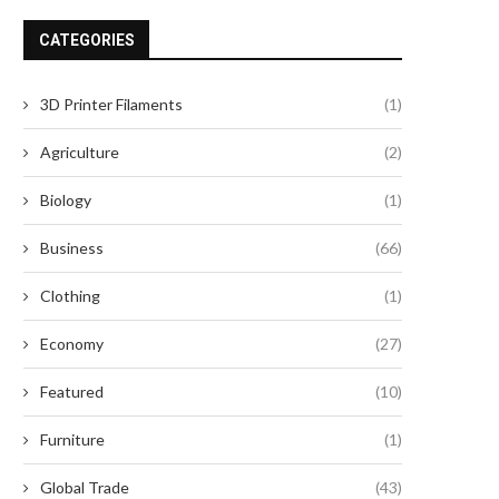
May 7, 2026
CATEGORIES
3D Printer Filaments
(1)
Agriculture
(2)
Biology
(1)
Business
(66)
Clothing
(1)
Economy
(27)
Featured
(10)
Furniture
(1)
Global Trade
(43)