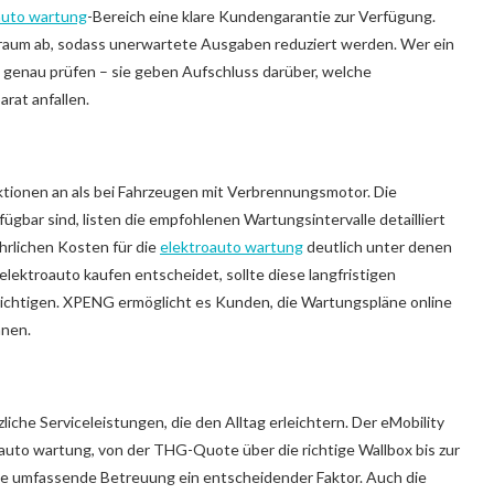
auto wartung
-Bereich eine klare Kundengarantie zur Verfügung.
raum ab, sodass unerwartete Ausgaben reduziert werden. Wer ein
n genau prüfen – sie geben Aufschluss darüber, welche
rat anfallen.
ktionen an als bei Fahrzeugen mit Verbrennungsmotor. Die
gbar sind, listen die empfohlenen Wartungsintervalle detailliert
ährlichen Kosten für die
elektroauto wartung
deutlich unter denen
elektroauto kaufen entscheidet, sollte diese langfristigen
chtigen. XPENG ermöglicht es Kunden, die Wartungspläne online
anen.
liche Serviceleistungen, die den Alltag erleichtern. Der eMobility
auto wartung, von der THG-Quote über die richtige Wallbox bis zur
diese umfassende Betreuung ein entscheidender Faktor. Auch die